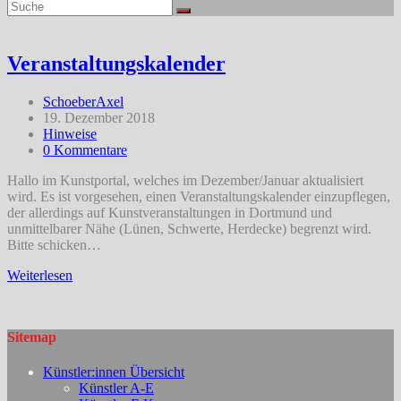
Veranstaltungskalender
Beitrags-
SchoeberAxel
Autor:
Beitrag
19. Dezember 2018
veröffentlicht:
Beitrags-
Hinweise
Kategorie:
Beitrags-
0 Kommentare
Kommentare:
Hallo im Kunstportal, welches im Dezember/Januar aktualisiert
wird. Es ist vorgesehen, einen Veranstaltungskalender einzupflegen,
der allerdings auf Kunstveranstaltungen in Dortmund und
unmittelbarer Nähe (Lünen, Schwerte, Herdecke) begrenzt wird.
Bitte schicken…
Veranstaltungskalender
Weiterlesen
Sitemap
Künstler:innen Übersicht
Künstler A-E