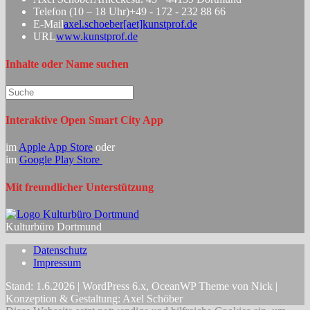
Telefon (10 – 18 Uhr)
+49 - 172 - 232 88 66
Opens
E-Mail
axel.schoeber[aet]kunstprof.de
in
URL
www.kunstprof.de
your
application
Inhalte oder Name suchen
Search
this
website
Interaktive Open Smart City App
im
Apple App Store
oder
im
Google Play Store
Mit freundlicher Unterstützung
Kulturbüro Dortmund
Datenschutz
Impressum
Stand: 1.6.2026 | WordPress 6.x, OceanWP Theme von Nick |
Konzeption & Gestaltung: Axel Schöber