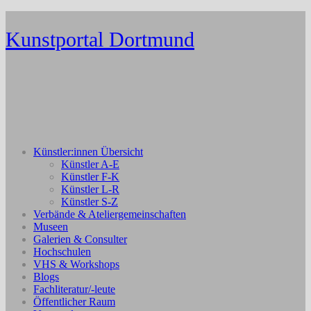
Zum
Inhalt
Kunstportal Dortmund
springen
Künstler:innen Übersicht
Künstler A-E
Künstler F-K
Künstler L-R
Künstler S-Z
Verbände & Ateliergemeinschaften
Museen
Galerien & Consulter
Hochschulen
VHS & Workshops
Blogs
Fachliteratur/-leute
Öffentlicher Raum