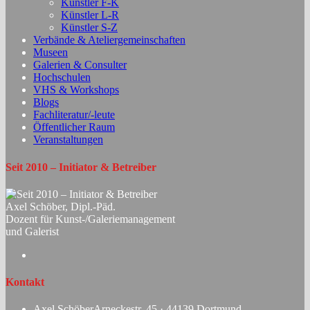
Künstler F-K
Künstler L-R
Künstler S-Z
Verbände & Ateliergemeinschaften
Museen
Galerien & Consulter
Hochschulen
VHS & Workshops
Blogs
Fachliteratur/-leute
Öffentlicher Raum
Veranstaltungen
Seit 2010 – Initiator & Betreiber
Axel Schöber, Dipl.-Päd.
Dozent für Kunst-/Galeriemanagement
und Galerist
Opens
in
a
Kontakt
new
tab
Axel Schöber
Arneckestr. 45 · 44139 Dortmund