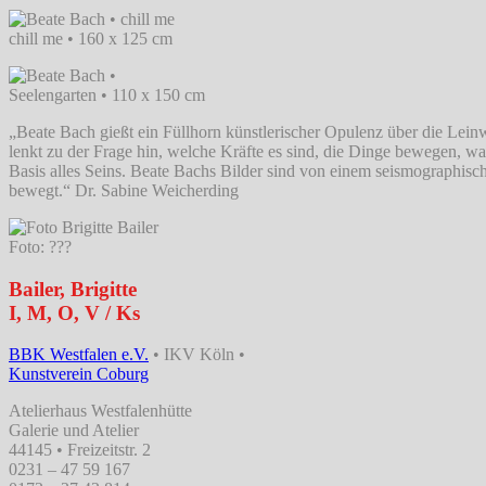
chill me • 160 x 125 cm
Seelengarten • 110 x 150 cm
„Beate Bach gießt ein Füllhorn künstlerischer Opulenz über die Leinw
lenkt zu der Frage hin, welche Kräfte es sind, die Dinge bewegen, w
Basis alles Seins. Beate Bachs Bilder sind von einem seismographisc
bewegt.“ Dr. Sabine Weicherding
Foto: ???
Bailer, Brigitte
I, M, O, V / Ks
BBK Westfalen e.V.
• IKV Köln •
Kunstverein Coburg
Atelierhaus Westfalenhütte
Galerie und Atelier
44145 • Freizeitstr. 2
0231 – 47 59 167