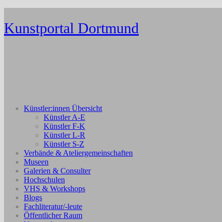
Zum
Inhalt
Kunstportal Dortmund
springen
Künstler:innen Übersicht
Künstler A-E
Künstler F-K
Künstler L-R
Künstler S-Z
Verbände & Ateliergemeinschaften
Museen
Galerien & Consulter
Hochschulen
VHS & Workshops
Blogs
Fachliteratur/-leute
Öffentlicher Raum