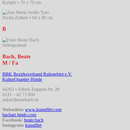
Knöpfe • 70 x 70 cm
Zeche Zollern • 60 x 80 cm
B
Selbstportrait
Bach, Beate
M / Fa
BBK Bezirksverband Ruhrgebiet e.V.
KulturQuartier Hörde
44263 • Alfred-Trappen-Str. 20
0231 – 42 73 890
art[aet]beatebach.de
Webseiten:
www.kunstflirt.com
bachart.jimdo.com
Facebook:
beate.bach
Instagram:
kunstflirt