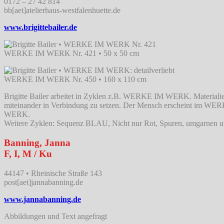
0172 – 27 42 814
bb[aet]atelierhaus-westfalenhuette.de
www.brigittebailer.de
WERKE IM WERK Nr. 421 • 50 x 50 cm
WERKE IM WERK Nr. 450 • 160 x 110 cm
Brigitte Bailer arbeitet in Zyklen z.B. WERKE IM WERK. Materialie
miteinander in Verbindung zu setzen. Der Mensch erscheint im WERK
WERK.
Weitere Zyklen: Sequenz BLAU, Nicht nur Rot, Spuren, umgarnen u
Banning, Janna
F, I, M / Ku
44147 • Rheinische Straße 143
post[aet]jannabanning.de
www.jannabanning.de
Abbildungen und Text angefragt