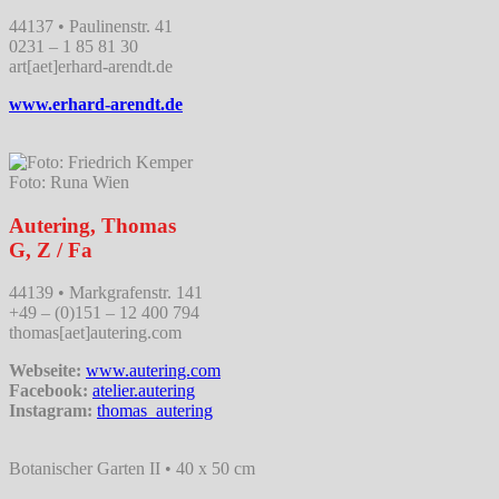
44137 • Paulinenstr. 41
0231 – 1 85 81 30
art[aet]erhard-arendt.de
www.erhard-arendt.de
Foto: Runa Wien
Autering, Thomas
G, Z / Fa
44139 • Markgrafenstr. 141
+49 – (0)151 – 12 400 794
thomas[aet]autering.com
Webseite:
www.autering.com
Facebook:
atelier.autering
Instagram:
thomas_autering
Botanischer Garten II • 40 x 50 cm