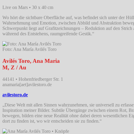
Live on Mars • 30 x 40 cm
Wo hört die sichtbare Oberfläche auf, was befindet sich unter der H
Wahrnehmung und Emotion, zwischen Abbild und Abstraktion bewege
Schwerpunkt liegt auf Grafitzeichnungen – Reduktion auf den Strich
während des Entstehens, raumgreifende Gestik.“
Foto: Ana María Avilés Toro
Avilés Toro, Ana Maria
M, Z / Au
44141 • Hohenfriedberger Str. 1
anamaria[aet]avilestoro.de
avilestoro.de
„Diese Welt mit allen Sinnen wahrzunehmen, sie universell zu erfass
Inspiration meiner Bilder. Subtile Übergänge zwischen einem Rot, Bra
bewegen, bilden eine neue Realität ohne dabei deren wesentlichen Eig
dort zu finden ist, wo wir entscheiden sie zu finden.“