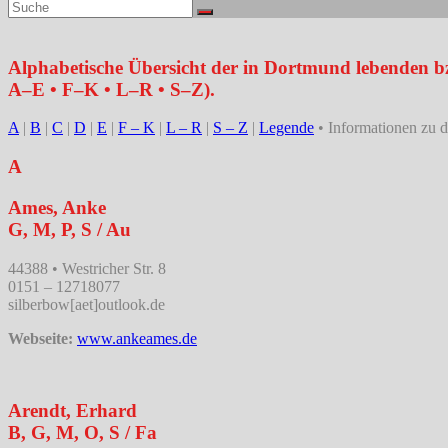
Alphabetische Übersicht der in Dortmund lebenden bz
A–E • F–K • L–R • S–Z).
A
|
B
|
C
|
D
|
E
|
F – K
|
L – R
|
S – Z
|
Legende
• Informationen zu 
A
Ames, Anke
G, M, P, S / Au
44388 • Westricher Str. 8
0151 – 12718077
silberbow[aet]outlook.de
Webseite:
www.ankeames.de
Arendt, Erhard
B, G, M, O, S / Fa