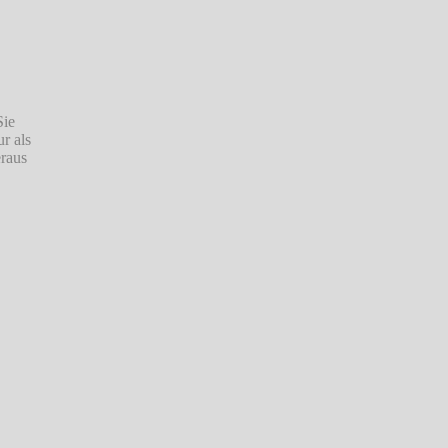
Sie
r als
eraus